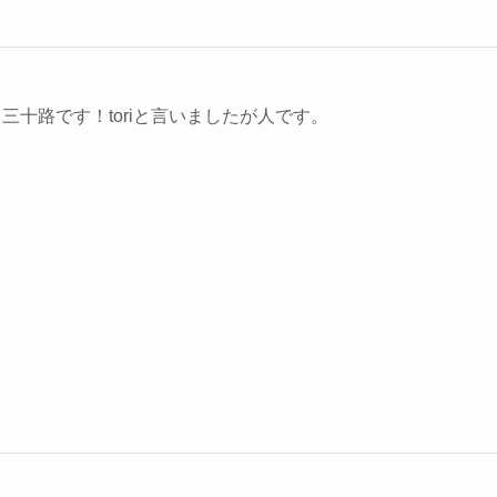
。
三十路です！toriと言いましたが人です。
！